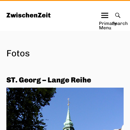
Skip
to
ZwischenZeit
content
Primary
Search
Menu
Fotos
ST. Georg – Lange Reihe