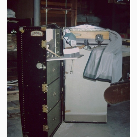
Pasteis-de-Nata
Foto: TinySugarStore
Hospiz Hamburg Leuchtfeuer
Foto: Hamburg Leuchtfeuer
Regina Maris